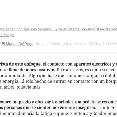
nte sanan con tan sólo tocarlos… ¿Ya abrazaste uno hoy? #Tao #arbo
za #yoga
y
El Mundo Del Yoga
(@elmundodelyoga) on
May 21, 2018 at 6:15pm
ista de este enfoque, el contacto con aparatos eléctricos y 
 se llene de iones positivos
. En esos casos, es como si el c
r ambulante. Algo que hace que sintamos fatiga, irritabili
e energía. El solo hecho de entrar en contacto con un bosq
un árbol, todavía más.
sobre un prado y abrazar los árboles son prácticas recom
as personas que se sienten nerviosas e inseguras
. También 
imentan demasiada fatiga o que se sienten agobiados emo