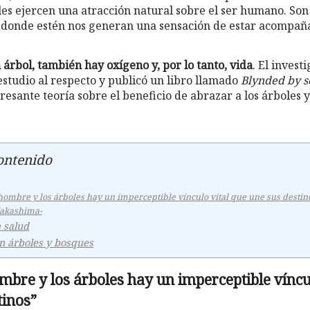
les ejercen una atracción natural sobre el ser humano. Son 
 donde estén nos generan una sensación de estar acompañ
árbol, también hay oxígeno y, por lo tanto, vida
. El inves
estudio al respecto y publicó un libro llamado
Blynded by s
resante teoría sobre el beneficio de abrazar a los árboles y
ontenido
hombre y los árboles hay un imperceptible vínculo vital que une sus destin
Nakashima-
a salud
on árboles y bosques
ombre y los árboles hay un imperceptible víncu
tinos”