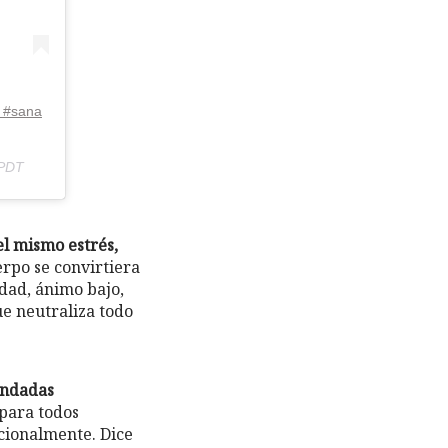
l #sana
 PDT
el mismo estrés,
uerpo se convirtiera
dad, ánimo bajo,
ue neutraliza todo
endadas
para todos
cionalmente. Dice