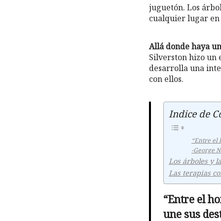
juguetón. Los árbo
cualquier lugar en
Allá donde haya un 
Silverston hizo un 
desarrolla una inte
con ellos.
Indice de C
“Entre el 
-George 
Los árboles y l
Las terapias c
“Entre el h
une sus des