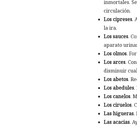
inmortales. Se
circulación.
Los cipreses
. 
la ira.
Los sauces
. C
aparato urinar
Los olmos
. Fo
Los arces
. Co
disminuir cual
Los abetos
. R
Los abedules
.
Los canelos
. 
Los ciruelos
. 
Las higueras
.
Las acacias
. A