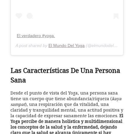
El verdadero #yoga.
A post shared by
El Mundo Del Yoga
(@elmundodelyoga) on
M
Las Características De Una Persona
Sana
Desde el punto de vista del Yoga, una persona sana
tiene un cuerpo que tiene abundancia/riqueza (
kaya
sampat
), una respiración que da vitalidad, una
claridad y tranquilidad mental, una actitud positiva y
la capacidad de expresar sanamente las emociones.
El
Yoga percibe de manera holística y multidimensional
los conceptos de la salud y la enfermedad, dejando
claro que la salud se alcanza únicamente si hay