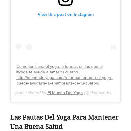
View this post on Instagram
Como funciona el yoga. 5 formas en las que el
#yoga te ayuda a amar tu cuerpo.
http://mundodelyoga.com/5-formas-en-que-el-yoga-
puede-ayudarte-a-enamorarte-de-tu-cuerpo/
A post shared by
El Mundo Del Yoga
(@elmundodelyoga) on
F
Las Pautas Del Yoga Para Mantener
Una Buena Salud