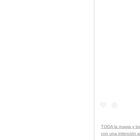
TODA la magia y b
con una intención