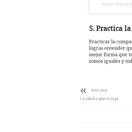
A post shared 
5. Practica l
Practicar la compas
logras entender qu
mejor forma que te
somos iguales y to
Prev Post
La salud según el yoga