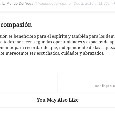
by
El Mundo Del Yoga
(@elmundodelyoga) on
Dec 2, 2018 at 11:36am
a compasión
ión es beneficioso para el espíritu y también para los demá
e todos merecen segundas oportunidades y espacios de apr
nemos para recordar de que, independiente de las riquezas
dos merecemos ser escuchados, cuidados y abrazados.
Todo llega a
You May Also Like