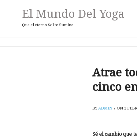
El Mundo Del Yoga
Que el eterno Sol te ilumine
Atrae to
cinco e
BY
ADMIN
/
ON 2 FEBR
Sé el cambio que t