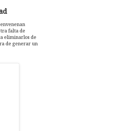
dad
ue envenenan
tra falta de
ra eliminarlos de
ora de generar un