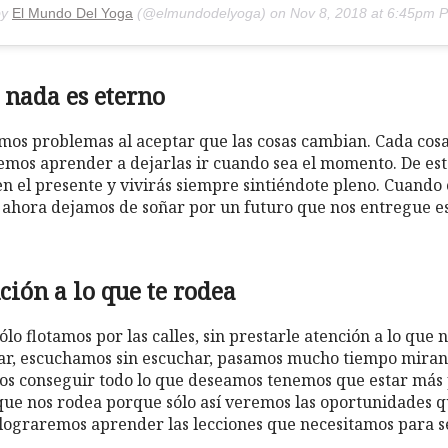
by
El Mundo Del Yoga
(@elmundodelyoga) on
Nov 8, 2018 at 6:45pm 
 nada es eterno
os problemas al aceptar que las cosas cambian. Cada cosa 
emos aprender a dejarlas ir cuando sea el momento. De est
n el presente y vivirás siempre sintiéndote pleno. Cuan
ahora dejamos de soñar por un futuro que nos entregue e
nción a lo que te rodea
lo flotamos por las calles, sin prestarle atención a lo que 
r, escuchamos sin escuchar, pasamos mucho tiempo mirand
s conseguir todo lo que deseamos tenemos que estar más 
ue nos rodea porque sólo así veremos las oportunidades qu
í lograremos aprender las lecciones que necesitamos para 