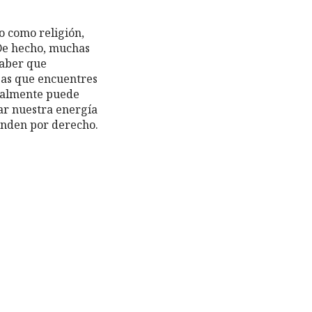
mo como religión,
De hecho, muchas
saber que
zas que encuentres
realmente puede
ar nuestra energía
onden por derecho.