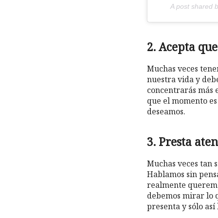
A post shared 
2. Acepta que
Muchas veces tenem
nuestra vida y deb
concentrarás más e
que el momento es 
deseamos.
3. Presta ate
Muchas veces tan só
Hablamos sin pensa
realmente queremo
debemos mirar lo q
presenta y sólo as