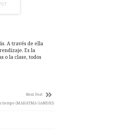
 PST
s. A través de ella
endizaje. Es la
 o la clase, todos
Next Post
 su tiempo (MAHATMA GANDHI)