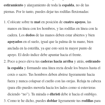
estiramiento
espalda
y alargamiento de toda la
, no de las
piernas. Por lo tanto, puedes dejar tus rodillas flexionadas:
mat
cuatro apoyos
Colócate sobre tu
en posición de
, las
manos en línea con los hombros, y las rodillas en línea con la
dedos
cadera. Los
de las manos deben estar abiertos y bien
apoyados
en el suelo, igual que la palma de tu mano, bien
anclada en la esterilla, ya que esto será tu mayor punto de
apoyo. El dedo índice debe apuntar hacia el frente.
caderas hacia arriba
estirando
Poco a poco eleva tus
y atrás,
la espalda
y formando una línea recta desde los brazos hasta el
coxis o sacro. Tus hombros deben abrirse ligeramente hacia
fuera y nunca colapsar el cuello con las orejas. Relaja tu cabeza
(para ello puedes moverla hacia los lados como si estuvieras
dhristi
diciendo “no”). Tu mirada o
debe ir hacia el ombligo.
doblar
rodillas
Como te he dicho, puedes
ligeramente tus
para