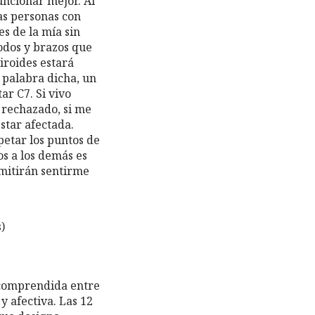
uncionar mejor. Al
las personas con
s de la mía sin
odos y brazos que
iroides estará
 palabra dicha, un
r C7. Si vivo
 rechazado, si me
star afectada.
petar los puntos de
os a los demás es
mitirán sentirme
)
o comprendida entre
y afectiva. Las 12