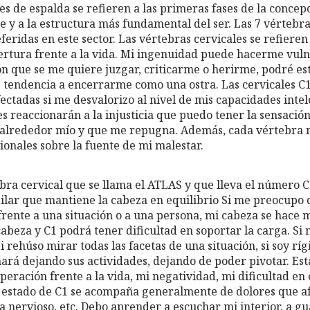
es de espalda se refieren a las primeras fases de la concepc
 y a la estructura más fundamental del ser. Las 7 vértebra
eridas en este sector. Las vértebras cervicales se refiere
ertura frente a la vida. Mi ingenuidad puede hacerme vulne
ón que se me quiere juzgar, criticarme o herirme, podré es
é tendencia a encerrarme como una ostra. Las cervicales C1,
ctadas si me desvalorizo al nivel de mis capacidades intele
es reaccionarán a la injusticia que puedo tener la sensación
o alrededor mío y que me repugna. Además, cada vértebra 
ionales sobre la fuente de mi malestar.
bra cervical que se llama el ATLAS y que lleva el número C
 pilar que mantiene la cabeza en equilibrio Si me preocupo
frente a una situación o a una persona, mi cabeza se hace 
beza y C1 podrá tener dificultad en soportar la carga. Si 
i rehúso mirar todas las facetas de una situación, si soy r
nará dejando sus actividades, dejando de poder pivotar. Es
eración frente a la vida, mi negatividad, mi dificultad en
estado de C1 se acompaña generalmente de dolores que afe
ma nervioso, etc. Debo aprender a escuchar mi interior, a 