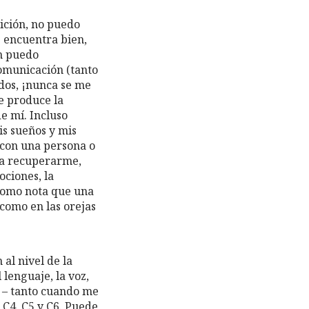
sición, no puedo
e encuentra bien,
n puedo
omunicación (tanto
dos, ¡nunca se me
e produce la
e mí. Incluso
is sueños y mis
 con una persona o
ara recuperarme,
ciones, la
Tomo nota que una
 como en las orejas
 al nivel de la
 lenguaje, la voz,
e – tanto cuando me
C4, C5 y C6. Puede