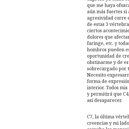
que me haya ofusca
aún más fuertes si
agresividad corre e
de estas 3 vértebr
ciertos acontecimi
dolores que afecta
faringe, etc. y tod
hombros pueden est
oportunidad de cre
obstinarme y de est
sobrecargado por to
Necesito expresarme
forma de expresión
interior. Todos mis
y permitirá que C4
así desaparecer.
C7, la última vérte
creencias y mi lado