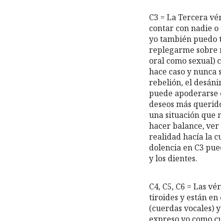
C3 = La Tercera vér
contar con nadie o 
yo también puedo 
replegarme sobre m
oral como sexual) 
hace caso y nunca 
rebelión, el desán
puede apoderarse d
deseos más querido
una situación que 
hacer balance, ver
realidad hacía la 
dolencia en C3 pued
y los dientes.
C4, C5, C6 = Las vér
tiroides y están en
(cuerdas vocales) 
expreso yo como cu