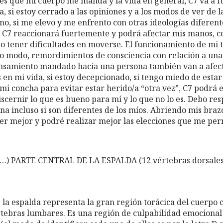
es que mi cuerpo me manda y la vida en general, C7 va a f
ira, si estoy cerrado a las opiniones y a los modos de ver de 
o, si me elevo y me enfrento con otras ideologías diferente
 C7 reaccionará fuertemente y podrá afectar mis manos, c
o tener dificultades en moverse. El funcionamiento de mi t
o modo, remordimientos de consciencia con relación a una
nsamiento mandado hacía una persona también van a afecta
 en mi vida, si estoy decepcionado, si tengo miedo de estar
i concha para evitar estar herido/a “otra vez”, C7 podrá e
cernir lo que es bueno para mí y lo que no lo es. Debo res
na incluso si son diferentes de los míos. Abriendo mis braz
r mejor y podré realizar mejor las elecciones que me per
…) PARTE CENTRAL DE LA ESPALDA (12 vértebras dorsales
e la espalda representa la gran región torácica del cuerp
rtebras lumbares. Es una región de culpabilidad emocional 