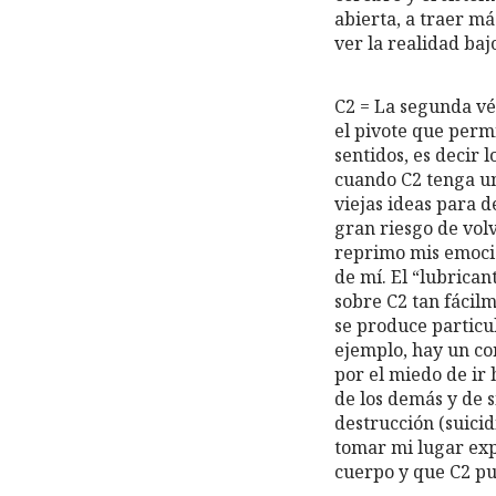
abierta, a traer m
ver la realidad baj
C2 = La segunda vér
el pivote que permi
sentidos, es decir l
cuando C2 tenga un 
viejas ideas para d
gran riesgo de vol
reprimo mis emocio
de mí. El “lubrican
sobre C2 tan fácilm
se produce particu
ejemplo, hay un con
por el miedo de ir 
de los demás y de s
destrucción (suici
tomar mi lugar exp
cuerpo y que C2 pu