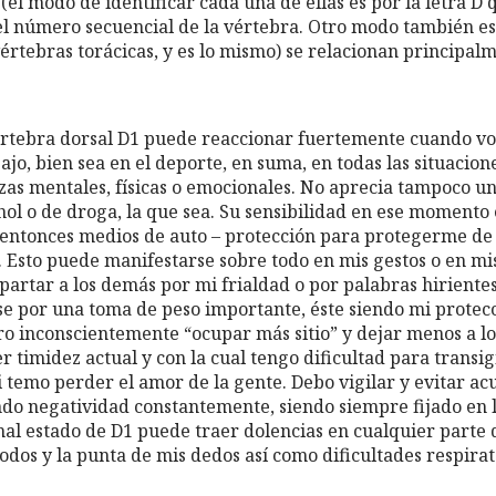
(el modo de identificar cada una de ellas es por la letra D
el número secuencial de la vértebra. Otro modo también es 
értebras torácicas, y es lo mismo) se relacionan principal
rtebra dorsal D1 puede reaccionar fuertemente cuando voy
ajo, bien sea en el deporte, en suma, en todas las situacio
rzas mentales, físicas o emocionales. No aprecia tampoco u
ol o de droga, la que sea. Su sensibilidad en ese momento e
 entonces medios de auto – protección para protegerme de
. Esto puede manifestarse sobre todo en mis gestos o en mi
partar a los demás por mi frialdad o por palabras hiriente
se por una toma de peso importante, éste siendo mi protecc
ero inconscientemente “ocupar más sitio” y dejar menos a 
 timidez actual y con la cual tengo dificultad para transig
i temo perder el amor de la gente. Debo vigilar y evitar a
o negatividad constantemente, siendo siempre fijado en l
mal estado de D1 puede traer dolencias en cualquier parte
odos y la punta de mis dedos así como dificultades respirat