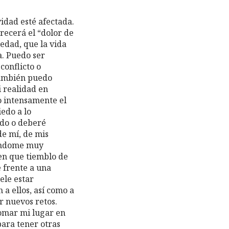
idad esté afectada.
ecerá el “dolor de
iedad, que la vida
a. Puedo ser
conflicto o
También puedo
 realidad en
o intensamente el
edo a lo
ido o deberé
e mí, de mis
iéndome muy
ien que tiemblo de
 frente a una
ele estar
a ellos, así como a
r nuevos retos.
tomar mi lugar en
para tener otras