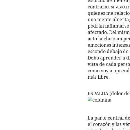
escucho los mensaj
contrario, si vivo 
quienes me relacion
una mente abierta,
podrán inflamarse 
afectado. Del mism
acto hecho o un pe
emociones intensas
escondo debajo de m
Debo aprender a dis
vista de cada perso
como voy a aprende
más libre.
ESPALDA (dolor de
La parte central d
el corazón y las vé