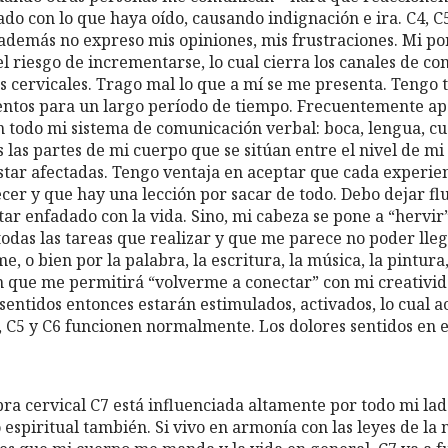
do con lo que haya oído, causando indignación e ira. C4, C
 además no expreso mis opiniones, mis frustraciones. Mi po
l riesgo de incrementarse, lo cual cierra los canales de co
as cervicales. Trago mal lo que a mí se me presenta. Tengo
entos para un largo período de tiempo. Frecuentemente ap
n todo mi sistema de comunicación verbal: boca, lengua, cu
as las partes de mi cuerpo que se sitúan entre el nivel de mi
ar afectadas. Tengo ventaja en aceptar que cada experien
cer y que hay una lección por sacar de todo. Debo dejar flu
ar enfadado con la vida. Sino, mi cabeza se pone a “hervir
das las tareas que realizar y que me parece no poder llega
, o bien por la palabra, la escritura, la música, la pintura
 que me permitirá “volverme a conectar” con mi creativid
 sentidos entonces estarán estimulados, activados, lo cual a
, C5 y C6 funcionen normalmente. Los dolores sentidos en 
bra cervical C7 está influenciada altamente por todo mi la
 espiritual también. Si vivo en armonía con las leyes de la n