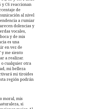
5 y C6 reaccionan
rcentaje de
municación al nivel
 tendencia a rumiar
arecen dolencias y
erdas vocales,
 boca y de mis
cia es una
ir en vez de
” y me siento
r a realizar.
, o cualquier otra
ad, mi belleza
ctivará mi tiroides
esta región podrán
do moral, mis
aturaleza, si