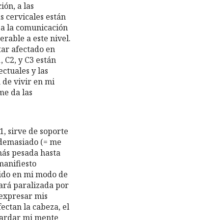
ión, a las
s cervicales están
n a la comunicación
rable a este nivel.
tar afectado en
 C2, y C3 están
ctuales y las
 de vivir en mi
me da las
1, sirve de soporte
 demasiado (= me
más pesada hasta
manifiesto
ígido en mi modo de
tará paralizada por
 expresar mis
ctan la cabeza, el
guardar mi mente