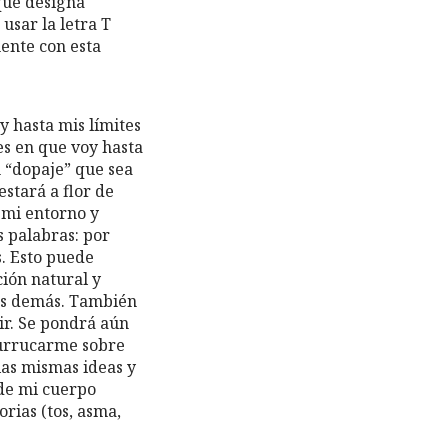
 que designa
usar la letra T
mente con esta
 hasta mis límites
nes en que voy hasta
n “dopaje” que sea
stará a flor de
 mi entorno y
s palabras: por
s. Esto puede
ión natural y
los demás. También
ir. Se pondrá aún
currucarme sobre
as mismas ideas y
 de mi cuerpo
orias (tos, asma,