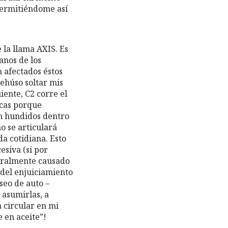
 permitiéndome así
 la llama AXIS. Es
anos de los
án afectados éstos
rehúso soltar mis
iente, C2 corre el
ecas porque
n hundidos dentro
o se articulará
da cotidiana. Esto
esiva (si por
neralmente causado
 del enjuiciamiento
seo de auto –
 asumirlas, a
 circular en mi
 en aceite”!