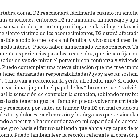
rtebra dorsal D2 reaccionará fácilmente cuando mi emotiv
mis emociones, entonces D2 me mandará un mensaje y apar
la sensación de que no tengo mi lugar en la vida y en la soc
me siento víctima de los acontecimientos, D2 estará afectad
sible a todo lo que toca a mi familia, y vivo situaciones de 
modo intenso. Puedo haber almacenado viejos rencores. 
ente experiencias pasadas, recuerdos, queriendo fijar mi
sados en vez de mirar el porvenir con confianza y viviend
 Puedo contemplar una nueva situación que me trae un mi
a tener demasiadas responsabilidades? ¿Voy a estar sosten
 ¿Cómo van a reaccionar la gente alrededor mío? Si dudo d
 reaccionar jugando el papel de los “duros de roer” volv
 así la sensación de controlar la situación, sabiendo muy b
so hasta tener angustia. También puedo volverme irritable
o y reacciono por saltos de humor. Una D2 en mal estado su
star y dolores en el corazón y los órganos que se vinculan 
ndo a pedir y a hacer confianza en mi capacidad de acepta
 me giro hacia el futuro sabiendo que ahora soy capaz de 
orno. Puedo también leer la sección referente al corazón 