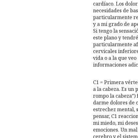
cardíaco. Los dolor
necesidades de base
particularmente ref
y a mi grado de ap
Si tengo la sensaci
este plano y tendr
particularmente afe
cervicales inferior
vida o a la que ve
informaciones adic
C1 = Primera vérte
a la cabeza. Es un
rompo la cabeza”) 
darme dolores de ca
estrechez mental, s
pensar, C1 reaccio
mi miedo, mi desesp
emociones. Un mal 
cerebro y el siste