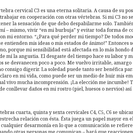
tebra cervical C3 es una eterna solitaria. A causa de su po
trabajar en cooperación con otras vértebras. Si mi C3 no s
tener la sensación de que debo despabilarme solo. Tambié
í – mismo, vivir “en mi burbuja” y evitar toda forma de c
con mi entorno. “¿Para qué perder mi tiempo? De todos mo
se entienden mis ideas o mis estados de ánimo!” Entonces s
imo, porque mi sensibilidad está afectada en lo más hondo d
e mí la angustia. El desgaste del tiempo hace su labor y m
s se desvanecen poco a poco. Me vuelvo irritable, amargo
no consigo digerir. La soledad puede tanto ser benéfica p
 claro en mi vida, como puede ser un medio de huir mis emo
cual vivo mucha incomprensión. ¡La elección me incumbe! 
e conllevar daños en mi rostro (piel, huesos o nervios) así
tebras cuarta, quinta y sexta cervicales C4, C5, C6 se ubican
 estrecha relación con ésta. Ésta juega un papel mayor en el
y cualquier desarmonía en lo que a comunicación se refier
ando otras personas me comunican – hará que reaccionen 