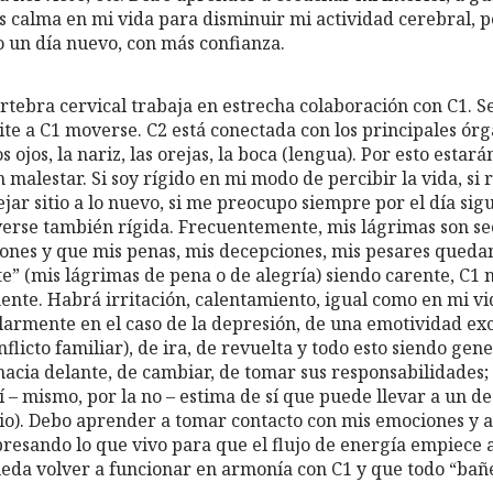
ás calma en mi vida para disminuir mi actividad cerebral,
o un día nuevo, con más confianza.
tebra cervical trabaja en estrecha colaboración con C1. Se
te a C1 moverse. C2 está conectada con los principales órg
os ojos, la nariz, las orejas, la boca (lengua). Por esto estar
malestar. Si soy rígido en mi modo de percibir la vida, si 
ejar sitio a lo nuevo, si me preocupo siempre por el día sigu
verse también rígida. Frecuentemente, mis lágrimas son s
nes y que mis penas, mis decepciones, mis pesares queda
te” (mis lágrimas de pena o de alegría) siendo carente, C1 n
ente. Habrá irritación, calentamiento, igual como en mi vi
larmente en el caso de la depresión, de una emotividad exc
flicto familiar), de ira, de revuelta y todo esto siendo ge
hacia delante, de cambiar, de tomar sus responsabilidades;
í – mismo, por la no – estima de sí que puede llevar a un de
dio). Debo aprender a tomar contacto con mis emociones y a
resando lo que vivo para que el flujo de energía empiece a
eda volver a funcionar en armonía con C1 y que todo “bañe