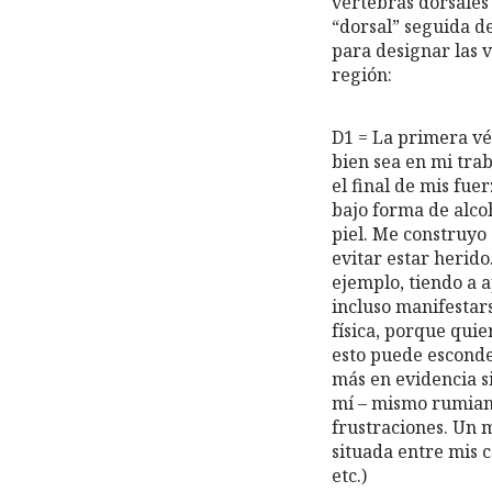
vértebras dorsales 
“dorsal” seguida d
para designar las v
región:
D1 = La primera vé
bien sea en mi trab
el final de mis fue
bajo forma de alcoh
piel. Me construyo
evitar estar herido
ejemplo, tiendo a a
incluso manifestar
física, porque qui
esto puede esconder
más en evidencia s
mí – mismo rumiand
frustraciones. Un 
situada entre mis c
etc.)