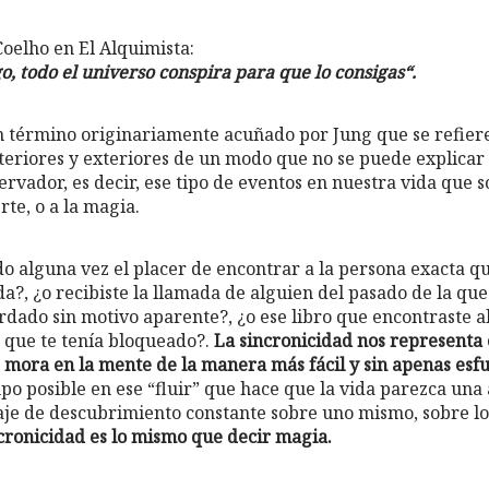
oelho en El Alquimista:
, todo el universo conspira para que lo consigas“.
n término originariamente acuñado por Jung que se refiere 
teriores y exteriores de un modo que no se puede explicar
ervador, es decir, ese tipo de eventos en nuestra vida que 
rte, o a la magia.
 alguna vez el placer de encontrar a la persona exacta q
da?, ¿o recibiste la llamada de alguien del pasado de la qu
rdado sin motivo aparente?, ¿o ese libro que encontraste a
 que te tenía bloqueado?.
La sincronicidad nos representa e
e mora en la mente de la manera más fácil y sin apenas esf
mpo posible en ese “fluir” que hace que la vida parezca una
je de descubrimiento constante sobre uno mismo, sobre lo
cronicidad es lo mismo que decir magia.