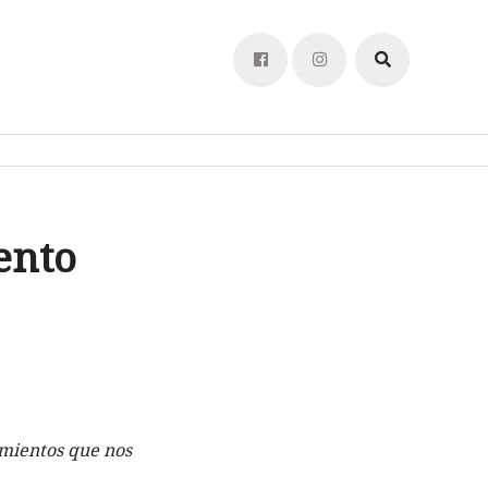
ento
cimientos
que nos