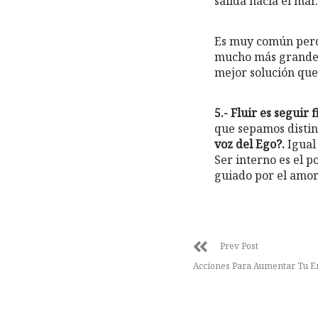
salida hacia el mar.
Es muy común perde
mucho más grande. 
mejor solución que
5.- Fluir es seguir
que sepamos distin
voz del Ego?.
Igual 
Ser interno es el p
guiado por el amor 
Prev Post
Acciones Para Aumentar Tu En