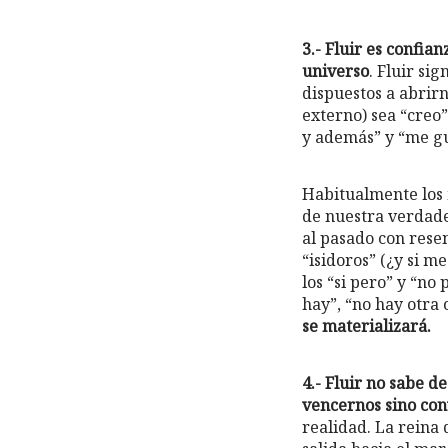
3.- Fluir es confian
universo
. Fluir si
dispuestos a abrir
externo) sea “creo”
y además” y “me gu
Habitualmente los 
de nuestra verdade
al pasado con resen
“isidoros” (¿y si me
los “si pero” y “no 
hay”, “no hay otra
se materializará.
4.- Fluir no sabe d
vencernos sino co
realidad. La reina 