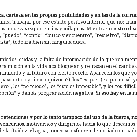
za, certeza en las propias posibilidades y en las de la corri
gnifica trabajar por ese estado positivo interior que nos ma
nos a nuevas experiencias y milagros. Mientras nuestro disc
, “puedo”, “confío”, “busco y encuentro”, “resuelvo”, “disfrut
sta”, todo irá bien sin ninguna duda.
miedos, dudas y la falta de información de lo que realmen
ra misión en la vida nos bloquean y retrasan en el camino
timiento y al futuro con cierto recelo. Aparecen los que yo
 pasa esto o y si me equivoco?), los “es que” (es que no sé, 
pero”, los “no puedo”, los “esto es imposible”, y los “es difícil
 opción” y demás programación negativa.
Si eso hay en la m
e retenciones y por lo tanto tampoco del uso de la fuerza, no
nvencernos
, motivarnos y dirigirnos hacia lo que deseamos
de la fluidez, el agua, nunca se esfuerza demasiado en nad