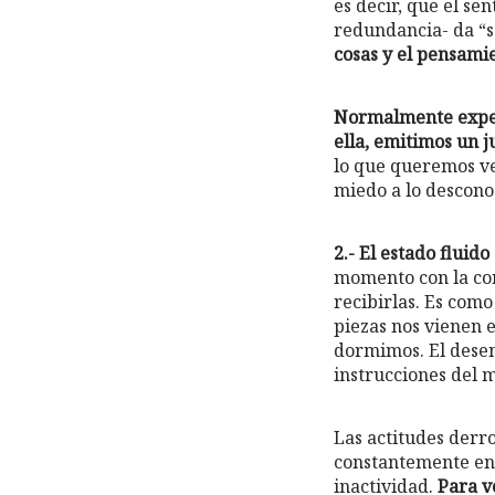
es decir, que el sen
redundancia- da “se
cosas y el pensami
Normalmente exper
ella, emitimos un j
lo que queremos ver
miedo a lo desconoc
2.- El estado flui
momento con la con
recibirlas. Es com
piezas nos vienen 
dormimos. El desen
instrucciones del m
Las actitudes derro
constantemente en 
inactividad.
Para ve