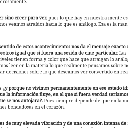
nerosamente.
r sino creer para ver,
pues lo que hay en nuestra mente es
 nos veamos atraídos hacia lo que es análogo. Esa es la man
 sentido de estos acontecimientos nos da el mensaje exacto 
otros igual que si fuera una sesión de cine particular.
Las 
niveles tienen forma y color que hace que atraigan lo análo
mos leer en la materia lo que realmente pensamos sobre n
mar decisiones sobre lo que deseamos ver convertido en real
as
¿y porque no vivimos permanentemente en ese estado idíl
 que la información fluye, en el que si fuera verdad sería
que se nos antojara?.
Pues siempre depende de que en la m
ones bondadosas en el corazón.
do es de muy elevada vibración y de una conexión intensa d