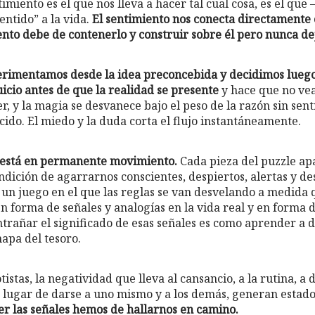
timiento es el que nos lleva a hacer tal cual cosa, es el que 
ntido” a la vida.
El sentimiento nos conecta directamente c
ento debe de contenerlo y construir sobre él pero nunca de
imentamos desde la idea preconcebida y decidimos luego
uicio antes de que la realidad se presente
y hace que no vea
, y la magia se desvanece bajo el peso de la razón sin sent
ido. El miedo y la duda corta el flujo instantáneamente.
do está en permanente movimiento.
Cada pieza del puzzle apa
dición de agarrarnos conscientes, despiertos, alertas y de
o un juego en el que las reglas se van desvelando a medida
en forma de señales y analogías en la vida real y en forma
trañar el significado de esas señales es como aprender a d
apa del tesoro.
tistas, la negatividad que lleva al cansancio, a la rutina, a 
lugar de darse a uno mismo y a los demás, generan estado
r las señales hemos de hallarnos en camino.