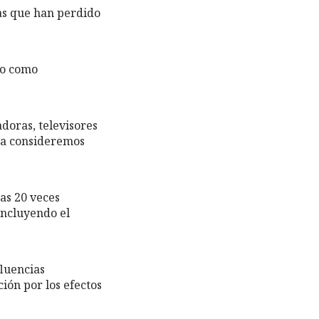
las que han perdido
do como
doras, televisores
ora consideremos
as 20 veces
incluyendo el
fluencias
ón por los efectos