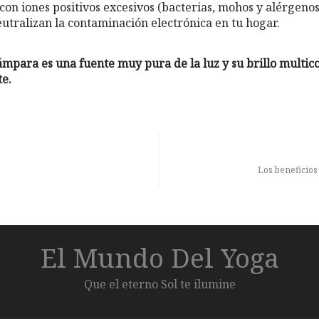
 con iones positivos excesivos (bacterias, mohos y alérgeno
eutralizan la contaminación electrónica en tu hogar.
lámpara es una fuente muy pura de la luz y su brillo multico
te.
Los beneficios
El Mundo Del Yoga
Que el eterno Sol te ilumine