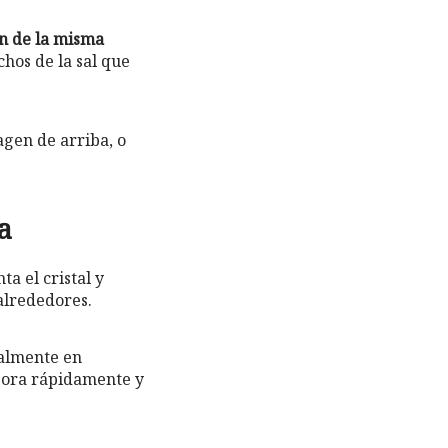
en de la misma
chos de la sal que
agen de arriba, o
a
a el cristal y
 alrededores.
ialmente en
pora rápidamente y