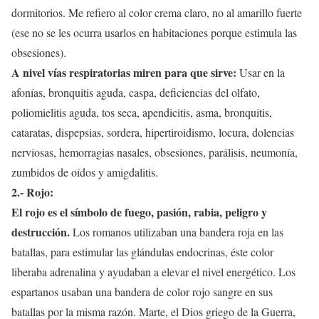
dormitorios. Me refiero al color crema claro, no al amarillo fuerte
(ese no se les ocurra usarlos en habitaciones porque estimula las
obsesiones).
A nivel vías respiratorias miren para que sirve:
Usar en la
afonías, bronquitis aguda, caspa, deficiencias del olfato,
poliomielitis aguda, tos seca, apendicitis, asma, bronquitis,
cataratas, dispepsias, sordera, hipertiroidismo, locura, dolencias
nerviosas, hemorragias nasales, obsesiones, parálisis, neumonía,
zumbidos de oídos y amigdalitis.
2.- Rojo:
El rojo es el símbolo de fuego, pasión, rabia, peligro y
destrucción.
Los romanos utilizaban una bandera roja en las
batallas, para estimular las glándulas endocrinas, éste color
liberaba adrenalina y ayudaban a elevar el nivel energético. Los
espartanos usaban una bandera de color rojo sangre en sus
batallas por la misma razón. Marte, el Dios griego de la Guerra,