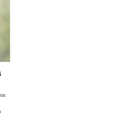
s
con
n