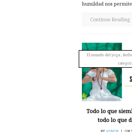
humildad nos permite 
Continue Reading
El mundo del yoga
,
Refl
categor
Todo lo que siem
todo lo que d
BY
ADMIN
|
ON 3