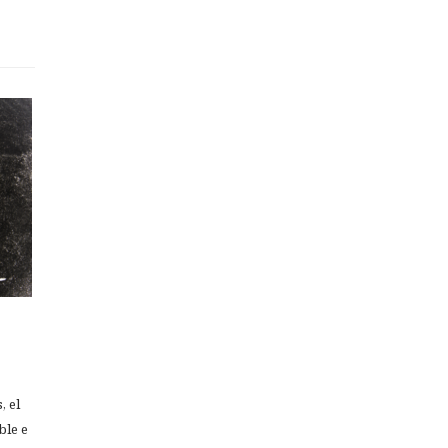
, el
ble e