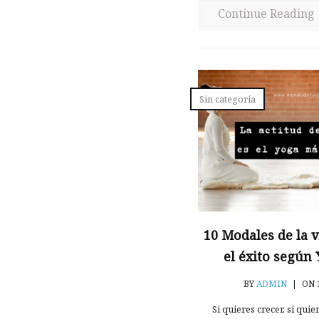
Continue Reading
Sin categoría
10 Modales de la v
el éxito según 
BY
ADMIN
|
ON 1
Si quieres crecer, si quier