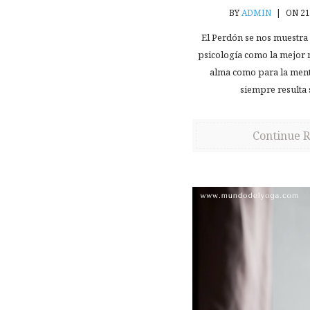
BY
ADMIN
|
ON 21
El Perdón se nos muestra d
psicología como la mejor 
alma como para la men
siempre resulta 
Continue 