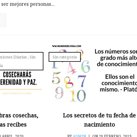
ser mejores personas...
exiones Diarias
,
Sin
Sin categoría
ía
bras cosechas,
Los secretos de tu fecha de
as recibes
nacimiento
 ABRIL, 2020
BY
ADMIN
|
ON 20 FEBRERO, 2019