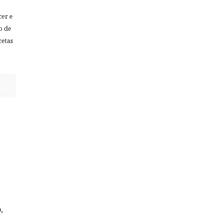
cer e
o de
cetas
,