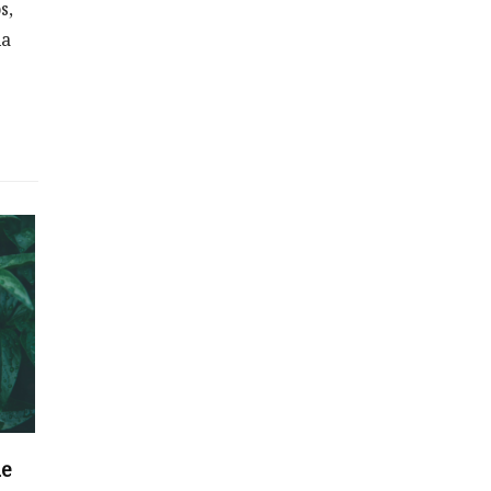
s,
la
ue