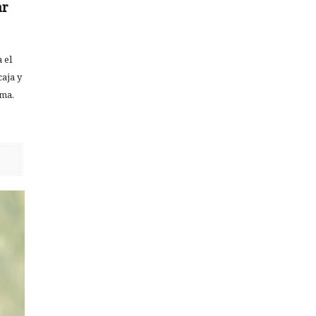
ar
 el
caja y
rma.