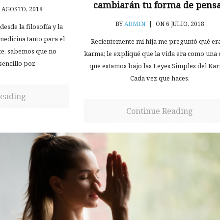
cambiarán tu forma de pens
 AGOSTO, 2018
BY
ADMIN
|
ON 6 JULIO, 2018
esde la filosofía y la
medicina tanto para el
Recientemente mi hija me preguntó qué era
te, sabemos que no
karma; le expliqué que la vida era como una 
sencillo por.
que estamos bajo las Leyes Simples del Ka
Cada vez que haces.
Reading
Continue Reading