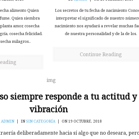
secha alimento Quien
Los secretos de tu fecha de nacimiento Cono
erfume. Quien siembra
interpretar el significado de nuestro númer
 planta amor, cosecha
nacimiento nos ayudará a revelar muchas fa
ría, cosecha felicidad.
de nuestra personalidad y de la de los.
osecha milagros..
Continue Reading
Reading
so siempre responde a tu actitud y
vibración
Y
ADMIN
|
IN
SIN CATEGORÍA
|
ON 19 OCTUBRE, 2018
aería deliberadamente hacia sí algo que no deseara, pero