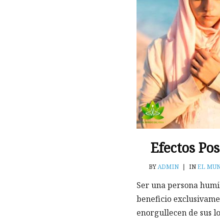
Efectos Po
BY
ADMIN
|
IN
EL MU
Ser una persona humil
beneficio exclusivame
enorgullecen de sus l