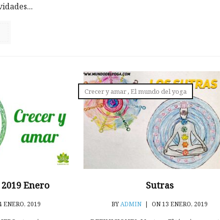
vidades...
Crecer y amar
,
El mundo del yoga
 2019 Enero
Sutras
4 ENERO, 2019
BY
ADMIN
|
ON 13 ENERO, 2019