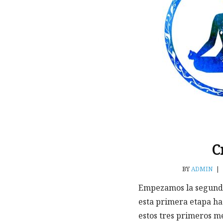
C
BY
ADMIN
|
Empezamos la segunda
esta primera etapa has
estos tres primeros m