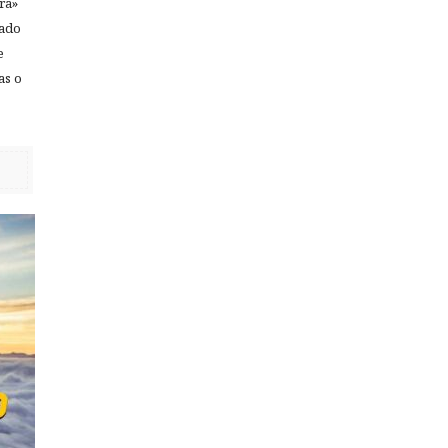
ra»
mado
e
ras o