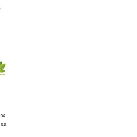
mos
 en