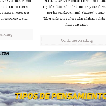
ENERO y terminaremos
DEFINICIONES: Mantras: El término «mant
 31 de Enero, si eres
significa ‘liberador de la mente’ y está for
lograrás en estos tres
por las palabras manaḥ (‘mente’) y trāiat
ar emociones. Este.
(‘liberación’); se refiere a las sílabas, palab
frases sagradas.
Reading
Continue Reading