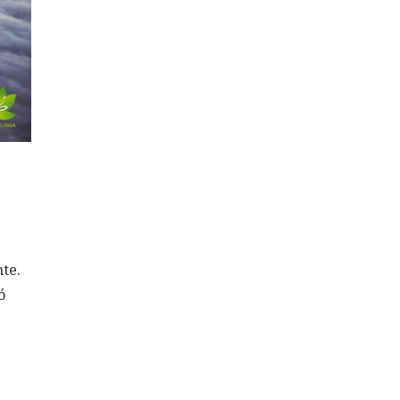
te.
ó